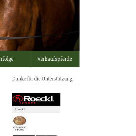
rfolge
Verkaufspferde
Danke für die Unterstützung:
Roeckl